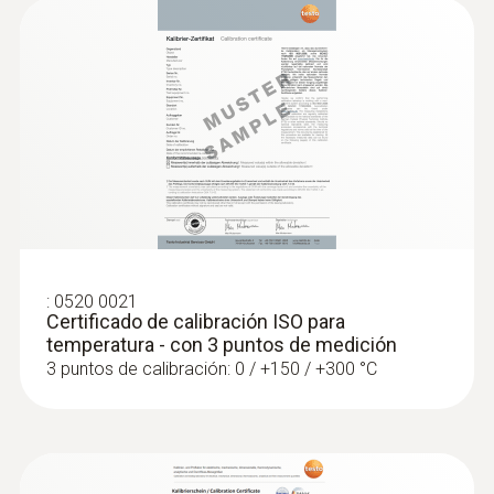
125 mm
:
0563 0002 32
Set Ultimate HVACR testo Smart
Probes
Color del producto
plata
Tipo K (NiCr-Ni)
:
0520 0021
Rango
Certificado de calibración ISO para
temperatura - con 3 puntos de medición
-60 hasta +400 ºC
3 puntos de calibración: 0 / +150 / +300 °C
Exactitud
:
0563 4406
Clase 2 ²⁾
Set combinado 1 para caudal testo 440