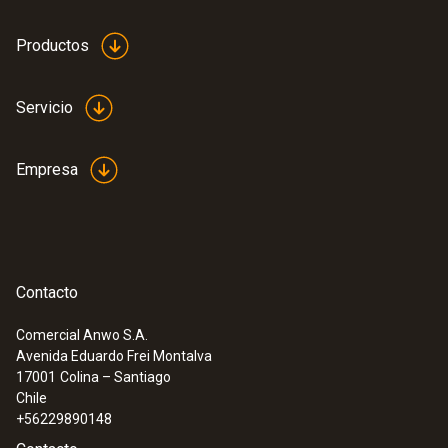
Productos
Servicio
Empresa
:
0563 4407
Set combinado para caudal 2 testo 440
con Bluetooth®
Contacto
Comercial Anwo S.A.
Avenida Eduardo Frei Montalva
17001
Colina – Santiago
Chile
+56229890148