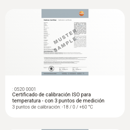
Longitud del cable
1,1 m
:
0563 0010
Cable fijo
Set HKL testo Smart Probes
si
Clase de protección
IP65
:
0520 0001
Certificado de calibración ISO para
Material de la carcasa / del producto
temperatura - con 3 puntos de medición
3 puntos de calibración: -18 / 0 / +60 °C
acero inoxidable
Longitud del tubo de la sonda