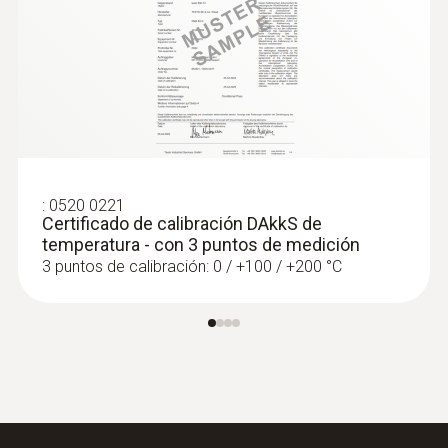
:
0520 0221
Certificado de calibración DAkkS de
temperatura - con 3 puntos de medición
3 puntos de calibración: 0 / +100 / +200 °C
:
0563 4410
Set combinado 2 para caudal testo 440
delta P con Bluetooth®