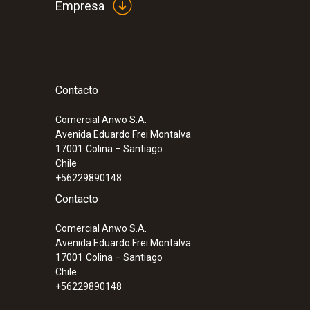
Empresa
Contacto
:
0560 8353
testo 835-H1 - Termómetro infrarrojos
medición de humedad
Comercial Anwo S.A.
Avenida Eduardo Frei Montalva
17001
Colina – Santiago
Chile
+56229890148
Contacto
Comercial Anwo S.A.
Avenida Eduardo Frei Montalva
17001
Colina – Santiago
Chile
+56229890148