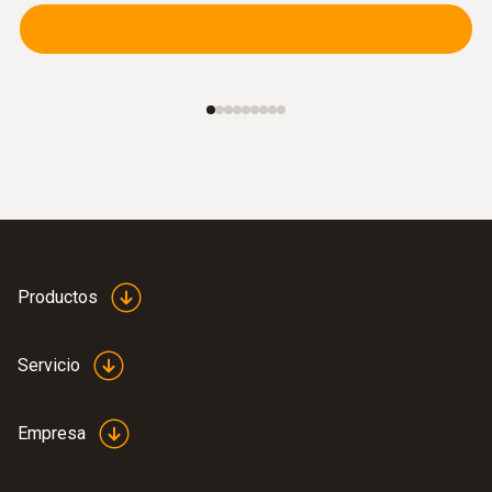
En la mayoría de casos, los datos se
introducen en un formulario y se documentan
para que se pueda hacer un seguimiento
posterior. Además del valor medido, se anotan
la fecha, la hora y el usuario.
Si la temperatura en la recepción de
mercancías cumple con la normativa
reglamentaria, se pueden aceptar y procesar.
Productos
Ventajas de testo 108:
Fácil de usar
Servicio
Instrumento y sondas estancos (IP67)
Es conforme con HACCP y EN 13485
Empresa
Se puede utilizar universalmente