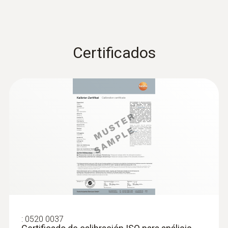
Direct measurement in process for fast
assessment of the pH value
Three different versions of the product –
Certificados
depending on the medium in which the
measurement is being made (e.g. liquid,
paste-like, etc.)
Robust, waterproof and dishwasher-safe
“TopSafe” protective cover (protection
class IP68) to meet strict cleaning
requirements in the pharmaceutical
sector.
Built-in temperature probe for
simultaneous measurement of two
parameters
Maintenance-free gel electrolyte
:
0520 0037
1, 2 or 3-point calibration possible