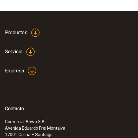
Productos
Catálogo testo 330i
(
473.96 KB
)
Servicio
Información según el
Reglamento ( EU)
(
140 KB
)
2023/2854 (DataAct) -
Empresa
testo 330i
Contacto
EU declaration of
(
33.05 KB
)
Comercial Anwo S.A.
conformity testo 330i
Avenida Eduardo Frei Montalva
17001
Colina – Santiago