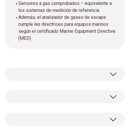
Sensores a gas comprobados – equivalente a
los sistemas de medición de referencia
Además, el analizador de gases de escape
cumple las directrices para equipos marinos
según el certificado Marine Equipment Directive
(MED)
El analizador de gases de escape testo 350
MARITIME es aplicable para la medición de
emisiones en motores diesel marinos para
Datos técnicos generales
medir las concentraciones de gases de
escape gaseosos de NO, NO2, SO2, CO, CO2-