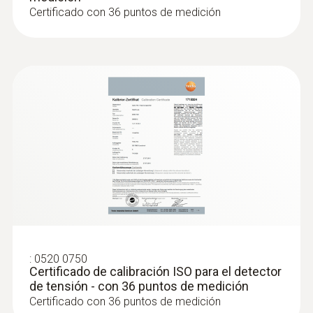
2 pilas AAA
Certificado con 36 puntos de medición
Temperatura de almacenamiento
-15 hasta +60 ºC
Categoría de sobretensión
CAT IV 600 V; CAT III 690 V
Homologaciones
TÜV; CSA; CE
:
0520 0750
Certificado de calibración ISO para el detector
Voltaje CC
de tensión - con 36 puntos de medición
Certificado con 36 puntos de medición