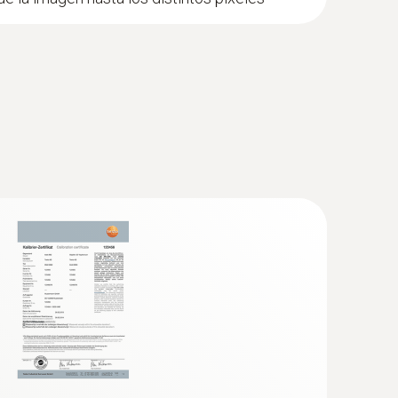
tencial de ahorro de energía con una cámara
n la imagen infrarroja
erDoor
 estos lugares se visualizan de color rojo