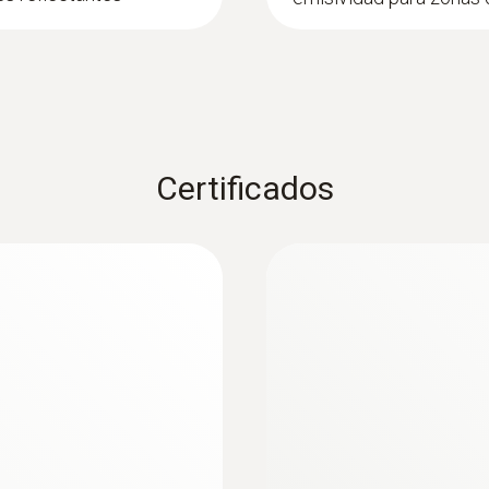
ración de la eficiencia energética, reconocimiento del po
rdidas de energía en los edificios
nsuficientes así como puentes térmicos y visualización e
edificaciones nuevas en combinación con el sistema Blow
Certificados
oho
 riesgo de formación de moho: En la pantalla de la cámara,
do húmedo