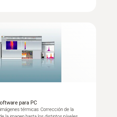
jo, gris, gris invertido, sepia, Testo, hierro AT
ucción
 de medidas constructivas mediante imágenes
Software para PC
imágenes térmicas: Corrección de la
e la imagen hasta los distintos píxeles