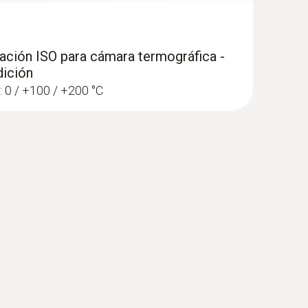
 de irregularidades en la distribución de
ración ISO para cámara termográfica -
dición
: 0 / +100 / +200 °C
iamente paredes o suelos
jemplo, debajo del revoque