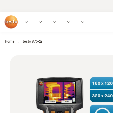
Home
testo 875-2i