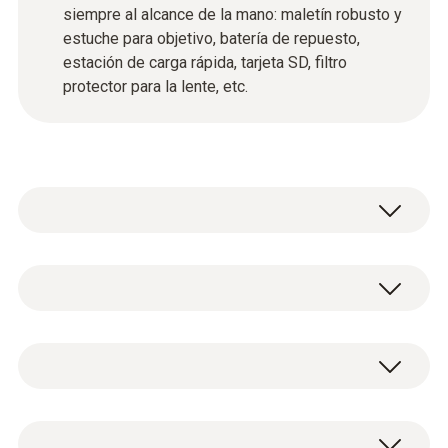
siempre al alcance de la mano: maletín robusto y
estuche para objetivo, batería de repuesto,
estación de carga rápida, tarjeta SD, filtro
protector para la lente, etc.
Esta cámara termográfica profesional con
superteleobjetivo y otro objetivo adicional
puede utilizarse para las siguientes tareas de
Condiciones del entorno
medición:
Inspección de líneas de alta tensión: Con
Temperatura de funcionamiento
el superteleobjetivo es posible comprobar
Cámara termográfica testo 890 con
incluso las conexiones más pequeñas