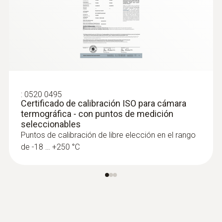
Localización de roturas en
tuberías
Determinación segura de la rotura en la
tubería mediante la cámara termográfica
sin dañar innecesariamente paredes o
suelos
:
0520 0495
Certificado de calibración ISO para cámara
Localización precisa de fugas en
termográfica - con puntos de medición
calefacciones de suelo radiante y otras
seleccionables
tuberías inaccesibles, por ejemplo, debajo
Puntos de calibración de libre elección en el rango
del revoque
de -18 … +250 °C
Localización de fugas en
tejados planos