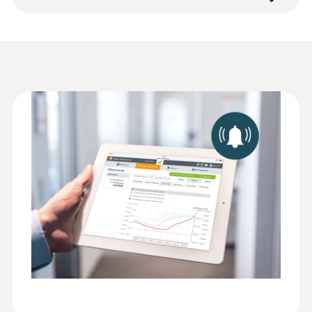
Pilas (4 mignon AA AlMn)
95 X 75 X 30,5 mm
Supervisión de temperatura con
Guía rápida
informe de conformidad
testo Saveris 2
Temperatura de funcionamiento
Nota:
Sondas de inmersión /
Ficha tecnica testo
Para utilizar el registrador de datos WiFi testo
-30 hasta +50 ºC
(
2.49 MB
)
penetración
Saveris 2
Saveris 2-T3 se necesita adicionalmente por
El sistema para la supervisión de temperatura
lo menos una sonda termopar conectable
está compuesto, como mínimo, de un
Clase de protección
HACCP Certificate
(opcional).
registrador de datos WiFi y un acceso a la
Equipment
IP54
nube (almacenamiento de datos en línea).
Temperature. Humidity.
(
207.87 KB
)
Como parte de este sistema de registro de
Pressure
datos, el registrador de datos testo Saveris 2-
Intervalo de medición
Monitoring/Recording
T3 con hasta 2 sondas de temperatura de
Ampliada: 1 min. ... 24 h
termopar (tipos TP K, T, J) conectables,
almacena y transmite todos los valores de
Contacto de puerta
temperatura y de contactos de puerta
medidos directamente a la nube Testo a
EU declaration of
-