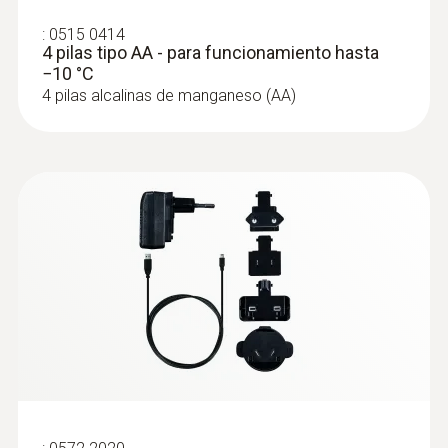
interrumpida
sistema
• Suministro de
:
0515 0414
4 pilas tipo AA - para funcionamiento hasta
corriente
−10 °C
interrumpido
4 pilas alcalinas de manganeso (AA)
Alerta por correo
sí
electrónico
• Incl. 25 mensajes
de texto por
registrador/año
Alarmas por mensaje
• Opción de compra
de texto
de paquetes de
mensajes de texto
:
0602 4892
sonda de temperatura superficial con
adicionales
imán (TP tipo K) - Sonda magnética,
Exportación de los
fuerza de adhesión de aprox. 10 N
datos de medición
sí
Por imán autoadhesivo: Sonda para la
(interfaz API)
medición de la temperatura de superficie en
superficies metálicas