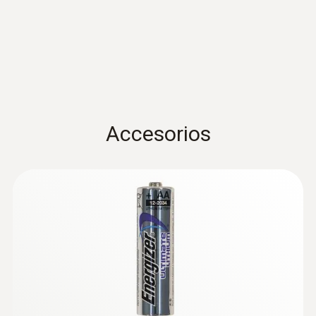
para valores límite y analizar los tiempos de
ajuste. Puede acceder a todas las lecturas y
Alimentación de corriente
:
0628 7533
funciones de análisis, en todo momento y
Sonda de temperatura con manguito de
4 pilas ABA AlMn; alimentador opcional; para
acero inoxidable (TP tipo K)
desde cualquier parte, mediante un teléfono
temperaturas por debajo de -10 °C emplear
Sonda de temperatura termopar tipo K con
inteligente, tableta o PC con conexión a
pilas Energizer 0515 0572
manguito de acero inoxidable y cable de 1.9
Internet. Para acceder a la nube Testo debe
metros
registrarse primero en www.saveris.net.
Accesorios
Memoria
10.000 valores de medición / canal
Advanced
Autonomía
Intervalo de medición
1 min. ... 24 h
Intervalo de
12 meses (valor típico, depende de la
1 min. ... 24 h
Sondas externas TP
comunicación
infraestructura WLAN) a +25 °C, ciclo de
Almacenamiento de
medición de 15 min y ciclo de comunicación
máx. 2 años
datos
estándar a -30 °C, ciclo de medición de 15
manual (.pdf/.csv)
min y comunicación estándar con pilas