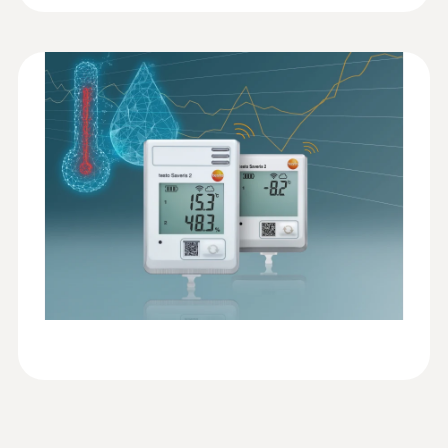
través de su WLAN. Mediante las sondas TP
conformity testo
(
57.12 KB
)
conectables es posible obtener un gran rango
:
0602 0493
Saveris 2 T3
Intervalo de comunicación
Sonda de temperatura especialmente
de medición de -200 … +1.350 °C. Mediante la
rápida (TP tipo K)
función de alarma puede hacer que se le
Ampliada: 1 min. ... 24 h
Manual de instrucciones
Sonda de temperatura termopar tipo K con
(
971.2 KB
)
alerte por correo electrónico o mensaje de
testo Saveris 2
punta de medición flexible, tiempo de
texto (opcional) cuando se sobrepasan los
respuesta breve y cable de 2 metros
WLAN Connectivity
valores límites.
Dosier de seguridad
Transmisión de la señal: inalámbrica;
testo Saveris 2 y testo
(
595.44 KB
)
Posibles métodos de cifrado: sin cifrado,
160
WEP, WPA, WPA2, WPA2 Enterprise - Los
Los servicios de un vistazo
registradores de datos se comunican a
través del protocolo estándar MQTT y
dominan la sincronización temporal SNTP.
La nube Testo es también el control central
para la configuración de su sistema testo
Conexión externa
Saveris 2. Aquí es posible configurar el
Sonda de temperatura externa
registrador de datos WiFi, ajustar las alarmas