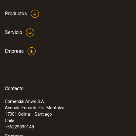
transparente
Productos
Peso
Servicio
36 g
Empresa
Contacto
Comercial Anwo S.A.
Avenida Eduardo Frei Montalva
:
0632 3155
17001
Colina – Santiago
testo 315-4 - Instrumento de medición
Chile
de CO ambiental
+56229890148