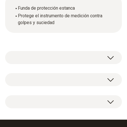
Funda de protección estanca
Protege el instrumento de medición contra
golpes y suciedad
Datos técnicos generales
Material de la carcasa / del producto
1 funda protectora TopSafe para
silicona
instrumentos de medición.
Color del producto