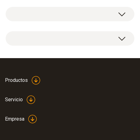
Datos técnicos generales
Peso
1 trípode para latas incl. abrazaderas.
9 g
Medidas
82 X 77 X 69 mm ((L x A x H))
Productos
Temperatura de funcionamiento
Servicio
-50 hasta +140 ºC
Empresa
Material de la carcasa / del producto
soporte de alambre: acero inoxidable