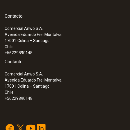
(1.4404), conector: PPS
Contacto
Comercial Anwo S.A.
Avenida Eduardo Frei Montalva
:
0572 1911
17001
Colina – Santiago
testo 191-T1 - Registrador de datos de
Chile
temperatura HACCP con una sonda
+56229890148
corta y rígida
Contacto
Comercial Anwo S.A.
Avenida Eduardo Frei Montalva
17001
Colina – Santiago
Chile
+56229890148