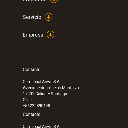
Servicio
Empresa
Contacto
:
0600 7630
Set de sondas industriales calentables
Comercial Anwo S.A.
Avenida Eduardo Frei Montalva
17001
Colina – Santiago
Chile
+56229890148
Contacto
Comercial Anwo S.A.