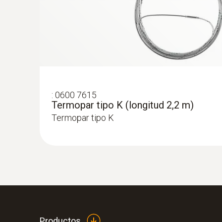
:
0600 7615
Termopar tipo K (longitud 2,2 m)
Termopar tipo K
:
0563 2251
Set SO2 bajo con calefacción
Productos