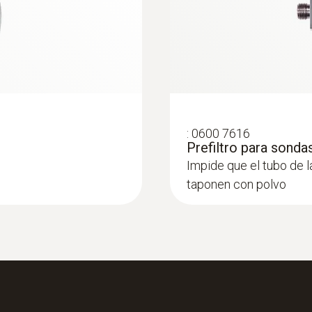
:
0600 7616
Prefiltro para sondas
Impide que el tubo de 
taponen con polvo
:
0600 7610
Set de sondas indus