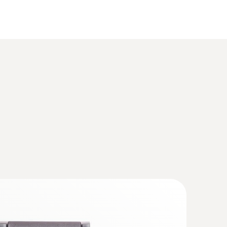
aciones:
s industriales