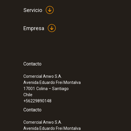
Servicio
Empresa
Contacto
:
0554 0621
Impresora BLUETOOTH®/IRDA
Comercial Anwo S.A.
Avenida Eduardo Frei Montalva
17001
Colina – Santiago
Chile
+56229890148
Contacto
Comercial Anwo S.A.
Avenida Eduardo Frei Montalva