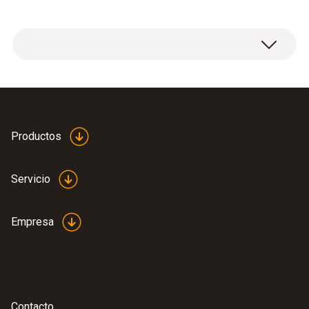
Application information
Productos
recharcheable battery
(
771.13 KB
)
and charging station
Servicio
Empresa
Contacto