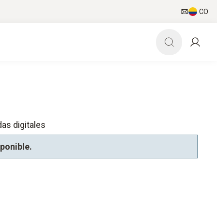
CO
as digitales
sponible.