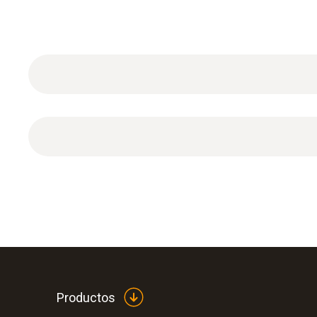
Datos técnicos generales
Certificado de calibración DAkkS para temperatur
Productos