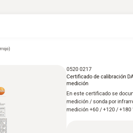
rrojo)
0520 0217
Certificado de calibración D
medición
En este certificado se docu
medición / sonda por infrarr
medición +60 / +120 / +180 