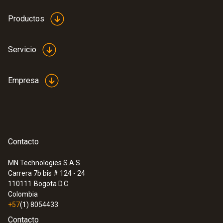
Productos
Servicio
Empresa
Contacto
MN Technologies S.A.S.
Carrera 7b bis # 124 - 24
:
0632 3240
110111
Bogota D.C
testo 324 - Medidor de fugas en
Colombia
cañerías de agua y gas
+57
(1) 8054433
Contacto