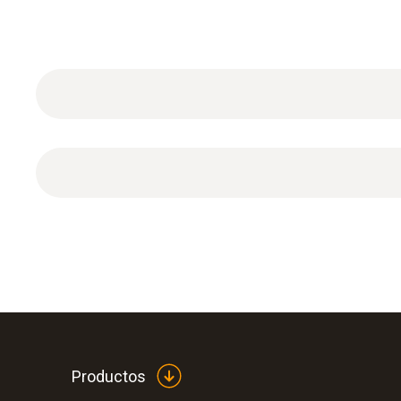
Datos técnicos generales
Certificado de calibración ISO para pinzas amper
Productos