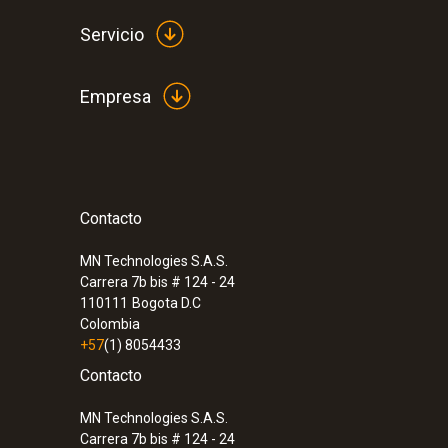
Servicio
Empresa
Contacto
:
0560 0460
testo 460 - Tacómetro
MN Technologies S.A.S.
Carrera 7b bis # 124 - 24
110111
Bogota D.C
Colombia
+57
(1) 8054433
Contacto
MN Technologies S.A.S.
Carrera 7b bis # 124 - 24