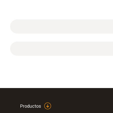
Marcadores reflectantes, autoadhesivos (1 paqu
Productos