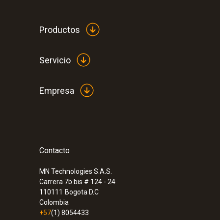
Productos
Servicio
Empresa
Contacto
:
0563 0890 X7
Set FeverDetection testo 890 - Cámara 
890 con función FeverDetection
MN Technologies S.A.S.
Carrera 7b bis # 124 - 24
110111
Bogota D.C
Colombia
+57
(1) 8054433