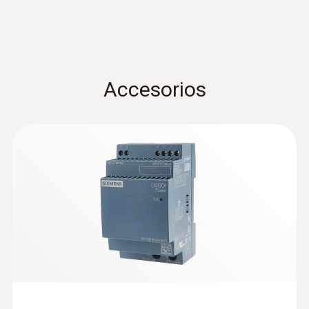
Accesorios
:
0572 9320
testo Saveris Base V 3.0 - Estación
base