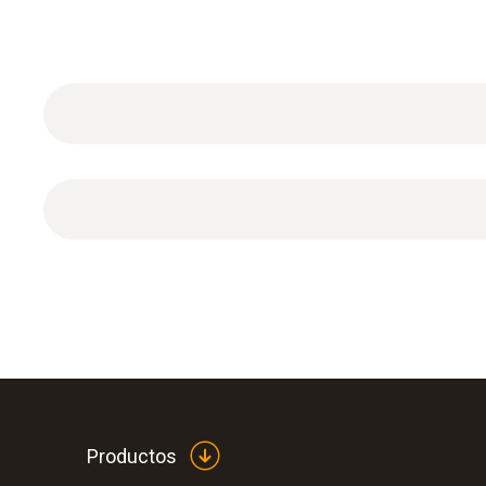
3 pilas de litio AAA.
Productos