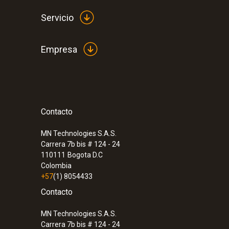
Servicio
Empresa
Contacto
:
0572 1754
testo 175 H1 - Datalogger de temperat
MN Technologies S.A.S.
Carrera 7b bis # 124 - 24
110111
Bogota D.C
Colombia
+57
(1) 8054433
Contacto
MN Technologies S.A.S.
Carrera 7b bis # 124 - 24