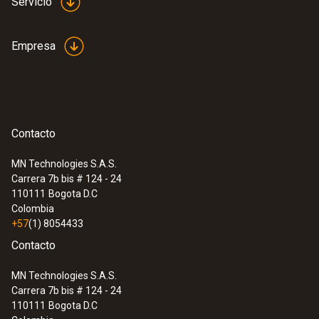
Presión absoluta
Servicio
Rango
Empresa
0 hasta +2000 hPa
Exactitud
Contacto
±5 hPa
MN Technologies S.A.S.
Carrera 7b bis # 124 - 24
Sobrecarga
:
0560 5210
110111
Bogota D.C
testo 521-1 - Manómetro diferencial
Colombia
4000 hPa
(0,2 % del f.e.)
+57
(1) 8054433
Contacto
MN Technologies S.A.S.
Carrera 7b bis # 124 - 24
110111
Bogota D.C