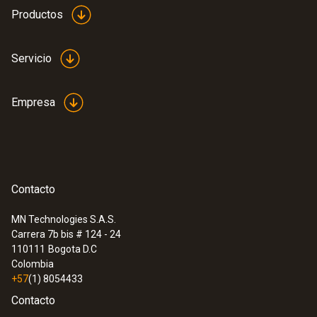
:
0563 4405
Productos
Set de CO₂ testo 440 con Bluetooth®
Servicio
Empresa
Contacto
MN Technologies S.A.S.
Carrera 7b bis # 124 - 24
110111
Bogota D.C
Colombia
+57
(1) 8054433
Contacto