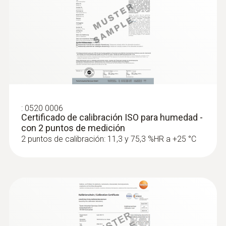
±3 %HR (98 hasta 100 %HR)
±3 %HR (0 hasta 2 %HR)
±0,03 %HR/K (-20 hasta +50 ºC) (k=1)
±2 %HR (2,1 hasta 98 %HR)
estabilidad a largo plazo: ±1 %HR / año
:
0563 4407
Set combinado para caudal 2 testo 440
con Bluetooth®
Resolución
:
0520 0006
0,1 %HR
Certificado de calibración ISO para humedad -
con 2 puntos de medición
2 puntos de calibración: 11,3 y 75,3 %HR a +25 °C