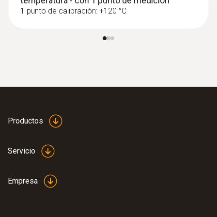
temperatura - con 1 punto de medición
1 punto de calibración: +120 °C
:
0564 5571
Set de vacío Smart testo 557s -
Analizador digital de refrigeración
inteligente con sondas de temperatura
inalámbricas de pinza y de vacío
Productos
Servicio
Empresa