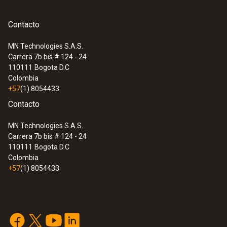
Contacto
MN Technologies S.A.S.
:
0564 5572
Carrera 7b bis # 124 - 24
Set de vacío Smart testo 557s con
110111
Bogota D.C
tubos flexibles de llenado - Analizador
Colombia
digital de refrigeración inteligente con
+57
(1) 8054433
sondas de temperatura inalámbricas de
Contacto
pinza y de vacío y juego de 4 tubos
flexibles de llenado
MN Technologies S.A.S.
Carrera 7b bis # 124 - 24
110111
Bogota D.C
Colombia
+57
(1) 8054433