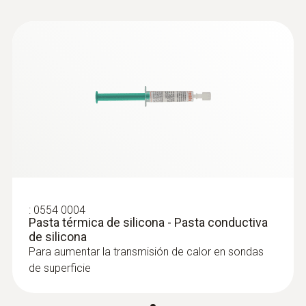
Cable fijo
si
Longitud del cable
1,2 m
:
0560 1128
Diámetro punta del tubo de la sonda
Instrumento de medición muy precisa
de temperatura testo 112 - con
6 mm
homologación PTB
Diámetro tubo de la sonda
:
0554 0004
Pasta térmica de silicona - Pasta conductiva
de silicona
5 mm
Para aumentar la transmisión de calor en sondas
de superficie
Longitud de la punta de la sonda