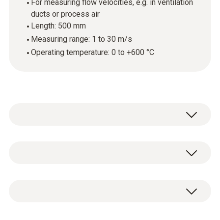
For measuring flow velocities, e.g. in ventilation
ducts or process air
Length: 500 mm
Measuring range: 1 to 30 m/s
Operating temperature: 0 to +600 °C
To measure flow velocities in ventilation
ducts or process air, you can upgrade your
measuring instrument by adding a Pitot tube.
Datos técnicos generales
Pitot tubes provide the optimum conditions,
especially for higher flow velocities and dust-
laden air.
Rango de medición