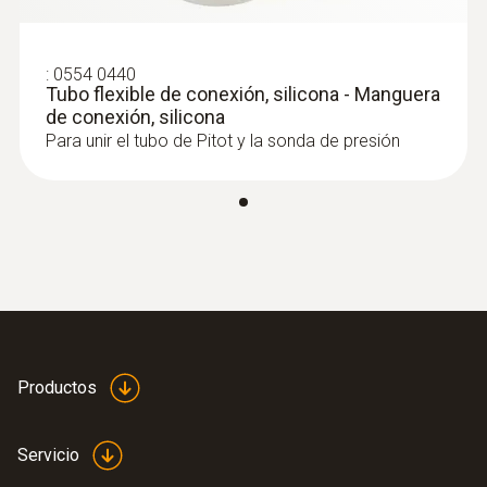
:
0554 0440
Tubo flexible de conexión, silicona - Manguera
Tipo K (NiCr-Ni)
de conexión, silicona
Para unir el tubo de Pitot y la sonda de presión
Rango
0 hasta +600 ºC
:
0563 4410
Productos
Set combinado 2 para caudal testo 440
delta P con Bluetooth®
Servicio