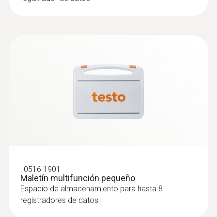
Con el software profesional testo 191
especialmente desarrollado (solicitar por
separado) es posible programar y leer el
registrador de datos en el PC y analizar los
datos de medición. La estructura clara del
software le guía paso a paso a través del
proceso de forma intuitiva. En los puntos
críticos ayuda con la introducción mediante
indicaciones de advertencia. De este modo el
software permite una ejecución sencilla del
proceso de medición incluso a usuarios sin
experiencia.
:
0516 1901
Maletín multifunción pequeño
Espacio de almacenamiento para hasta 8
registradores de datos