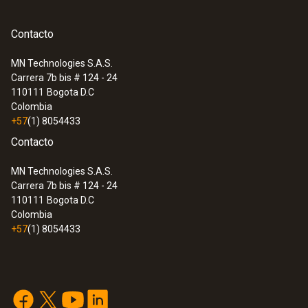
Autonomía
Contacto
16 horas de funcionamiento continuo
MN Technologies S.A.S.
Carrera 7b bis # 124 - 24
Temperatura de almacenamiento
110111
Bogota D.C
Colombia
0 hasta +50 ºC
+57
(1) 8054433
Contacto
MN Technologies S.A.S.
Carrera 7b bis # 124 - 24
110111
Bogota D.C
Colombia
+57
(1) 8054433