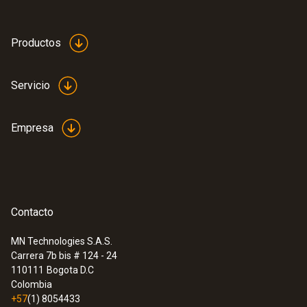
Productos
Servicio
Empresa
Contacto
MN Technologies S.A.S.
Carrera 7b bis # 124 - 24
:
0563 3000 71
110111
Bogota D.C
Set Advanced testo 330i - Analizador de
Colombia
gases de combustión en un set
+57
(1) 8054433