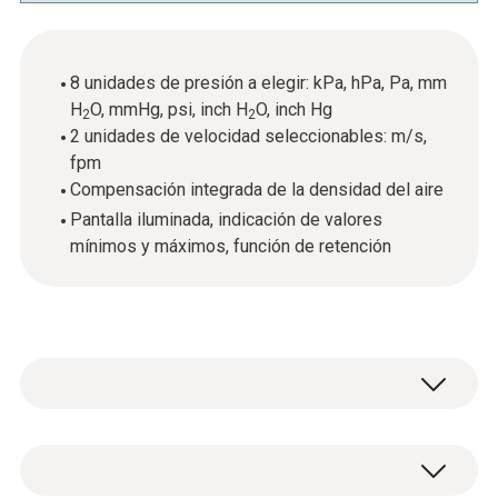
8 unidades de presión a elegir: kPa, hPa, Pa, mm
H
O, mmHg, psi, inch H
O, inch Hg
2
2
2 unidades de velocidad seleccionables: m/s,
fpm
Compensación integrada de la densidad del aire
Pantalla iluminada, indicación de valores
mínimos y máximos, función de retención
En el control de instalaciones de ventilación y
climatización se puede utilizar sin problemas