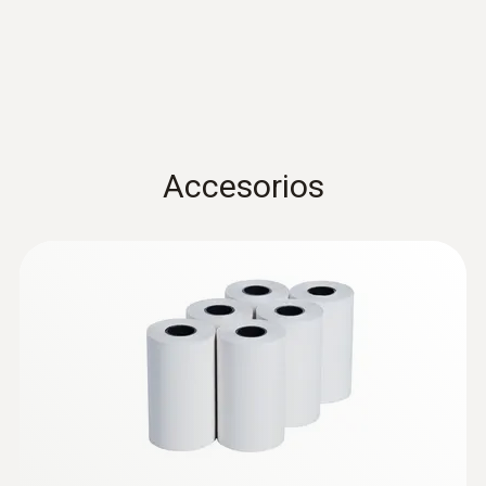
Manual de instrucciones
(
1.18 MB
)
100 h
testo 625
Tipo de batería
Quickstart testo 625
(
2.0 MB
)
3x AA
Accesorios
Temperatura de almacenamiento
-20 hasta +50 ºC
NTC
Rango
-20 hasta +60 ºC