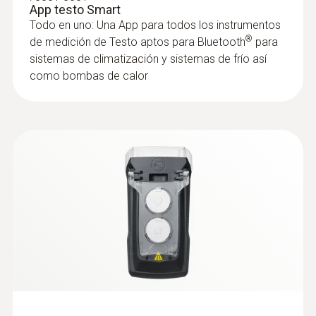
Exactitud
App testo Smart
Todo en uno: Una App para todos los instrumentos
2,5 %HR (5 hasta 95 %HR)
®
de medición de Testo aptos para Bluetooth
para
sistemas de climatización y sistemas de frío así
Resolución
como bombas de calor
0,1 %HR