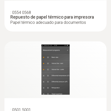
Exactitud
:
0554 0568
Repuesto de papel térmico para impresora
±0,5 ºC
Papel térmico adecuado para documentos
Resolución
0,1 ºC
Humedad - capacitivo
Rango
0 hasta 100 %HR
:
0501 5001