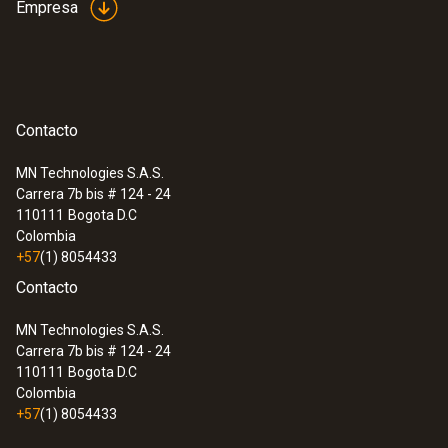
Empresa
de globo. Allí también es posible guardar el
cable del termómetro de globo en un
compartimiento adicional.
Contacto
MN Technologies S.A.S.
Carrera 7b bis # 124 - 24
:
0577 0400
110111
Bogota D.C
Registrador de datos IAQ para
Colombia
mediciones a largo plazo
+57
(1) 8054433
Contacto
MN Technologies S.A.S.
Carrera 7b bis # 124 - 24
110111
Bogota D.C
Colombia
+57
(1) 8054433