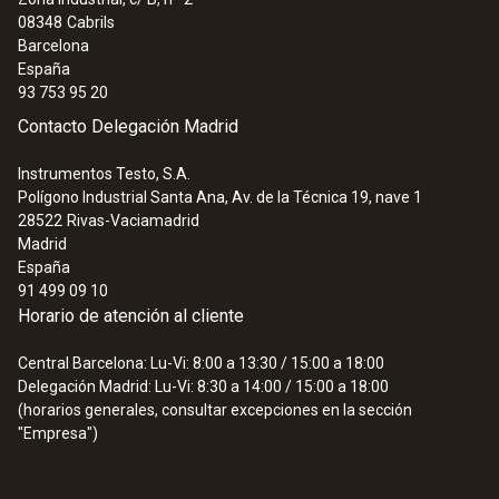
:
0560 5522
08348
Cabrils
Vacuometro testo 552 - Instrumento
Barcelona
digital, con Bluetooth
España
227,05 €
93 753 95 20
274,73 €
Contacto Delegación Madrid
Instrumentos Testo, S.A.
Polígono Industrial Santa Ana, Av. de la Técnica 19, nave 1
28522
Rivas-Vaciamadrid
Madrid
España
91 499 09 10
Horario de atención al cliente
Central Barcelona: Lu-Vi: 8:00 a 13:30 / 15:00 a 18:00
Delegación Madrid: Lu-Vi: 8:30 a 14:00 / 15:00 a 18:00
(horarios generales, consultar excepciones en la sección
"Empresa")