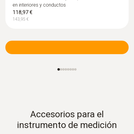
en interiores y conductos
extraños en los procesos de producción y
118,97 €
anomalías en la distribución de
143,95 €
temperaturas de piezas constructivas
Supervisión rápida y sencilla del nivel de
llenado en depósitos cerrados de líquidos
Accesorios para el
instrumento de medición