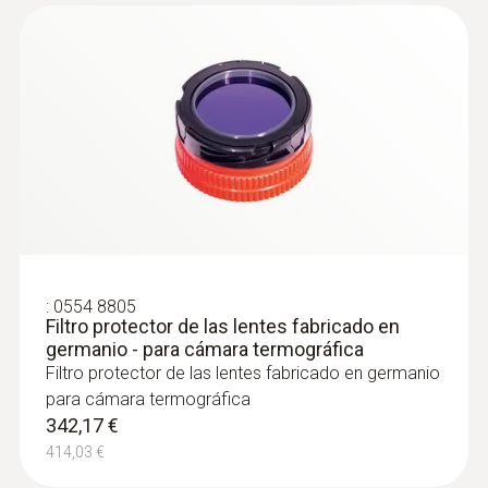
imágenes más nítidas y resultados más
precisos desde diversas distancias
Prevención de la formación de
moho
Localización rápida y sencilla de lugares
con riesgo de formación de moho: En la
pantalla de la cámara, estos lugares se
visualizan de color rojo cuando la cámara
termográfica está en Modo húmedo
:
0554 8805
Filtro protector de las lentes fabricado en
germanio - para cámara termográfica
Filtro protector de las lentes fabricado en germanio
Fácil revisión de calefacciones
para cámara termográfica
342,17 €
e instalaciones
414,03 €