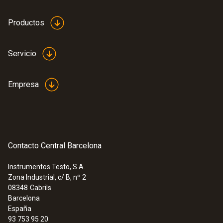
el equipo de prueba a la tubería de gas de 19-
32 mm.
Productos
Servicio
Empresa
Contacto Central Barcelona
Instrumentos Testo, S.A.
Zona Industrial, c/ B, nº 2
08348
Cabrils
Barcelona
España
93 753 95 20