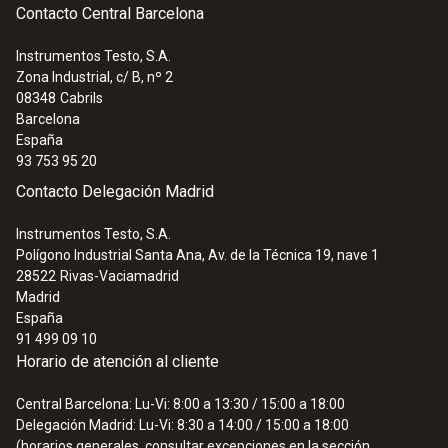
Contacto Central Barcelona
:
0563 0890 X1
Cámara termográfica testo 890 - 640 x
480 píxeles, enfoque manual / auto,
Instrumentos Testo, S.A.
láser, 1 objetivo seleccionable
Zona Industrial, c/ B, nº 2
08348
Cabrils
Barcelona
España
93 753 95 20
Contacto Delegación Madrid
Instrumentos Testo, S.A.
Polígono Industrial Santa Ana, Av. de la Técnica 19, nave 1
28522
Rivas-Vaciamadrid
Madrid
España
91 499 09 10
Horario de atención al cliente
Central Barcelona: Lu-Vi: 8:00 a 13:30 / 15:00 a 18:00
:
0563 0890 X2
Delegación Madrid: Lu-Vi: 8:30 a 14:00 / 15:00 a 18:00
Cámara termográfica testo 890 - 640 x
(horarios generales, consultar excepciones en la sección