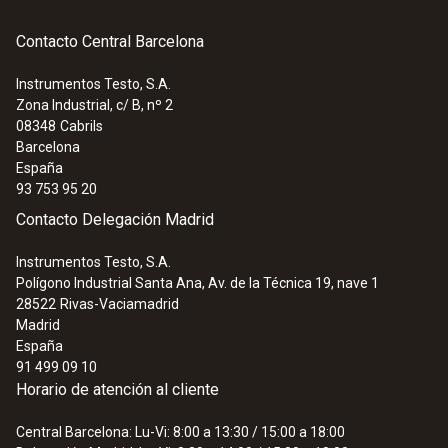
Contacto Central Barcelona
Instrumentos Testo, S.A.
Zona Industrial, c/ B, nº 2
:
0554 0307
08348
Cabrils
Bomba de opacidad testo - Bomba
Barcelona
manual para medir la opacidad
España
139,70 €
93 753 95 20
169,04 €
Contacto Delegación Madrid
Instrumentos Testo, S.A.
Polígono Industrial Santa Ana, Av. de la Técnica 19, nave 1
28522
Rivas-Vaciamadrid
Madrid
España
91 499 09 10
Horario de atención al cliente
Central Barcelona: Lu-Vi: 8:00 a 13:30 / 15:00 a 18:00