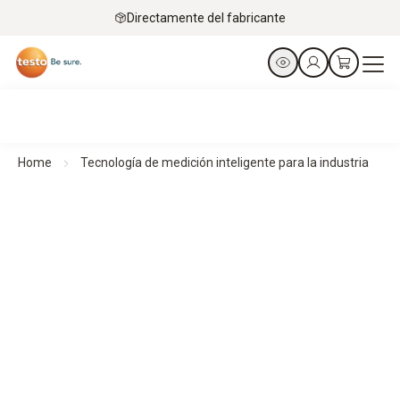
Directamente del fabricante
Home
Tecnología de medición inteligente para la industria
Tecnología de medición inteligente para la industria
Diseñada para un sector que merece solo lo mejor
Los compactos instrumentos de medición permiten
mediciones precisas en el uso industrial, ya que son
robustos, flexibles y fáciles de manejar, y están
interconectados de forma móvil para garantizar procesos
de trabajo eficientes.