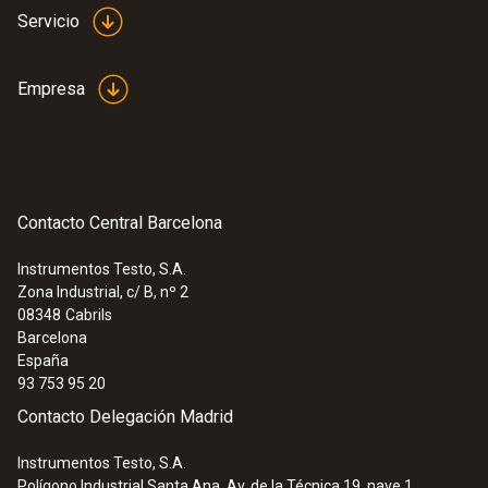
520 x 400 x 210 mm (L x A x H)
Servicio
Carcasa
Empresa
Plástico
Color del producto
Contacto Central Barcelona
Negro
Instrumentos Testo, S.A.
Zona Industrial, c/ B, nº 2
:
0633 3004 51
08348
Cabrils
Analizador de combustión testo 300 -
Barcelona
(ver los sets para más información)
España
93 753 95 20
Contacto Delegación Madrid
Instrumentos Testo, S.A.
Polígono Industrial Santa Ana, Av. de la Técnica 19, nave 1