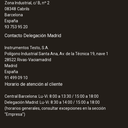
Zona Industrial, c/ B, nº 2
:
0563 0510
08348
Cabrils
Manómetro diferencial testo 510 - Set
Barcelona
para la medición de presión diferencial
España
en sistemas HVAC
93 753 95 20
178,50 €
Contacto Delegación Madrid
215,99 €
Instrumentos Testo, S.A.
Polígono Industrial Santa Ana, Av. de la Técnica 19, nave 1
28522
Rivas-Vaciamadrid
Madrid
España
91 499 09 10
Horario de atención al cliente
Central Barcelona: Lu-Vi: 8:00 a 13:30 / 15:00 a 18:00
Delegación Madrid: Lu-Vi: 8:30 a 14:00 / 15:00 a 18:00
(horarios generales, consultar excepciones en la sección
"Empresa")