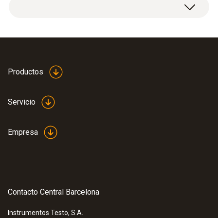
Manguera de conexión, silicona, longitud 2 m,
cargable hasta máx. 700 hPa (mbar).
Productos
Servicio
Empresa
Contacto Central Barcelona
Instrumentos Testo, S.A.