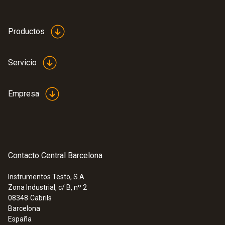
Productos
Servicio
Empresa
Contacto Central Barcelona
Instrumentos Testo, S.A.
Zona Industrial, c/ B, nº 2
:
0572 9320
08348
Cabrils
testo Saveris Base V 3.0 - Estación
Barcelona
base
España