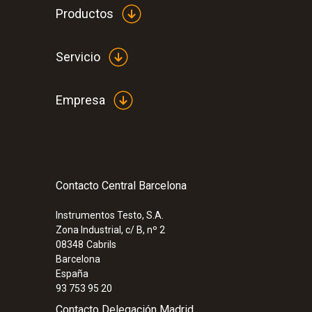
206,51 €
Productos
249,88 €
Servicio
Empresa
Contacto Central Barcelona
Instrumentos Testo, S.A.
Zona Industrial, c/ B, nº 2
08348
Cabrils
Barcelona
España
93 753 95 20
Contacto Delegación Madrid