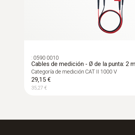
181,90 €
220,10 €
:
0590 0010
Cables de medición - Ø de la punta: 2
Categoría de medición CAT II 1000 V
29,15 €
35,27 €
:
0590 7702
Pinza amperimétrica testo 770-2 - Con
temperatura