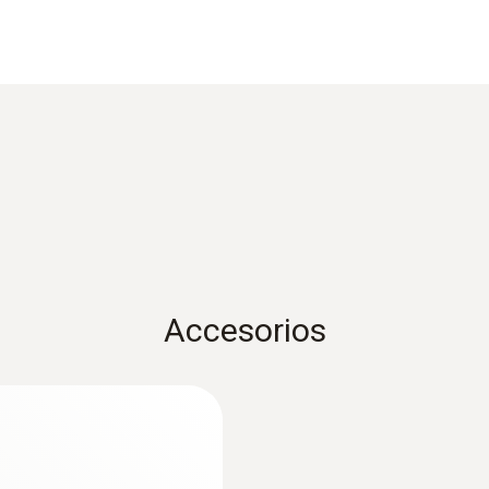
Categoría de sobretensión
CAT IV 600V; CAT III 1000V
Longitud
75 mm
Diámetro
21 mm
Accesorios
Corriente máxima
10 A
:
0590 7603
 True RMS
Multímetro testo 7
hasta 1000 V