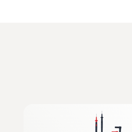
:
0590 7602
Multímetro testo 760-2 - Con medición