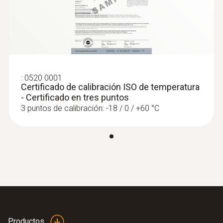
:
250000 0100
Caudalímetro - Para medir caudal de
agua en sistemas de calefacción
Tipo K (NiCr-Ni)
60,00 €
72,60 €
:
0520 0001
Rango
Certificado de calibración ISO de temperatura
- Certificado en tres puntos
-40 hasta +1000 ºC
3 puntos de calibración: -18 / 0 / +60 °C
Exactitud
Clase 1 ¹⁾
Tiempo de respuesta t₉₀
4 s
Productos