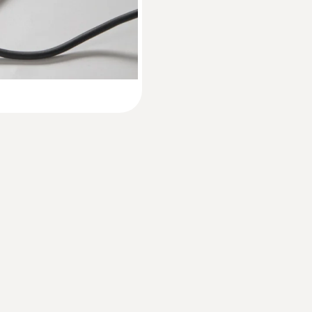
blanco
Norma
HACCP international
Intervalo de medición
1 min - 24 h
Autonomía
1 año (15’ intervalo de medición a +25 °C)
Tipo de batería
2 pilas de litio (CR 2032)