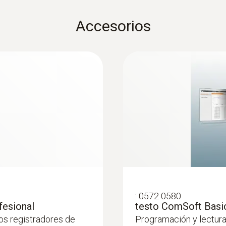
Accesorios
Memoria
16.000 valor medido
Temperatura de almacenamiento
-40 hasta +70 ºC
:
0572 0580
fesional
testo ComSoft Basic
los registradores de
Programación y lectura