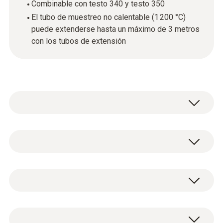
Combinable con testo 340 y testo 350
El tubo de muestreo no calentable (1 200 °C)
puede extenderse hasta un máximo de 3 metros
con los tubos de extensión
Sonda de combustión industrial hasta 1200ºC
con manguera calentable y controlador de
temperatura; compuesta de:
El set de sonda industrial calentable consta
Tubo de la sonda no calentable, hasta
de los siguientes componentes:
1200ºC de temperatura de gas de
Tubo de sonda calentable hasta 1200 °C
combustión
Medición de emisiones oficiales
de temperatura del gas de combustión
Manguera de muestreo calentable con