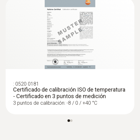
Clase de protección
IP65
Cable fijo
:
0560 4401
Instrumento para climatización testo
si
440 - Para la medición de condiciones
ambientales en interiores
372,23 €
Cable de medición largo
:
0520 0181
450,40 €
Certificado de calibración ISO de temperatura
1.500 mm
- Certificado en 3 puntos de medición
3 puntos de calibración: -8 / 0 / +40 °C
Color del producto
Negro; plata