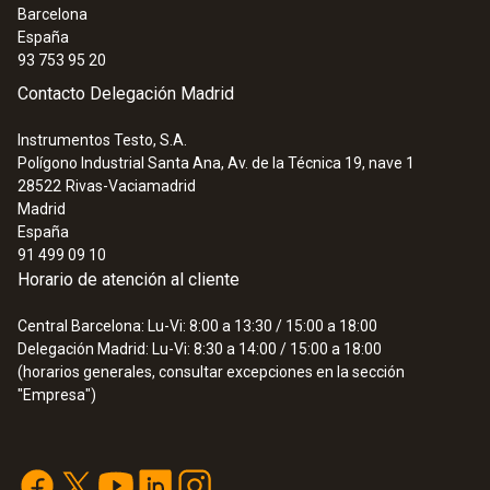
Barcelona
1) Rango a largo plazo +125 ºC, brevemente
España
+150 ºC o +140 ºC (2 minutos)
93 753 95 20
Contacto Delegación Madrid
Instrumentos Testo, S.A.
Polígono Industrial Santa Ana, Av. de la Técnica 19, nave 1
28522
Rivas-Vaciamadrid
:
0563 4405
Madrid
Set de CO₂ testo 440 con Bluetooth®
España
863,94 €
91 499 09 10
1.045,37 €
Horario de atención al cliente
Central Barcelona: Lu-Vi: 8:00 a 13:30 / 15:00 a 18:00
Delegación Madrid: Lu-Vi: 8:30 a 14:00 / 15:00 a 18:00
(horarios generales, consultar excepciones en la sección
"Empresa")