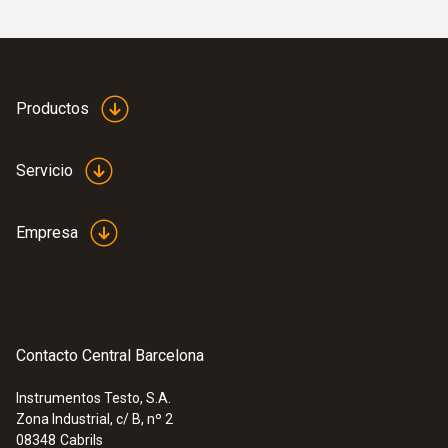
NTC
Productos
Rango
-50 hasta +140 ºC ¹⁾
Servicio
:
0560 4402
Instrumento para climatización testo
440 dP - Con sensor de presión
Exactitud
Empresa
diferencial integrado
±0,2 ºC (-25 hasta +75 ºC)
502,95 €
608,57 €
±0,5 % del v.m. (+100 hasta +140 ºC)
±0,4 ºC (Resto rango)
Contacto Central Barcelona
Tiempo de respuesta
Instrumentos Testo, S.A.
20 s
Zona Industrial, c/ B, nº 2
08348
Cabrils