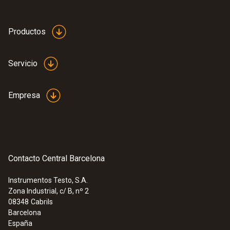
-25 hasta +150 ºC ¹⁾
Productos
Exactitud
:
0572 1765
±0,2 ºC (-25 hasta +74,9 ºC)
Servicio
Data logger testo 176 H1 - Para registro
±0,4 ºC (rango restante)
de humedad y temperatura; con
±0,5 % del v.m. (+100 hasta +150 ºC)
pantalla LCD
Empresa
577,24 €
698,46 €
Tiempo de respuesta
7 s
Contacto Central Barcelona
1) Rango a largo plazo +125 ºC, brevemente
+150 ºC o +140 ºC (2 minutos)
Instrumentos Testo, S.A.
Zona Industrial, c/ B, nº 2
08348
Cabrils
Barcelona
España