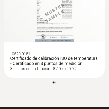
Clase de protección
IP65
Cable fijo
:
0572 1752
Data logger testo 175 T2 - Data logger
si
de temperatura de dos canales
220,50 €
Color del producto
266,81 €
:
0520 0181
Certificado de calibración ISO de temperatura
plata; blanco
- Certificado en 3 puntos de medición
3 puntos de calibración: -8 / 0 / +40 °C
NTC
Rango