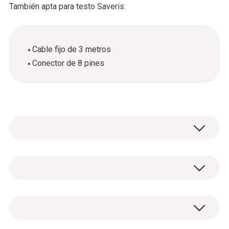
También apta para testo Saveris.
Cable fijo de 3 metros
Conector de 8 pines
Sonda de temperatura diseñada
especialmente para superficies de pared, por
ejemplo, para detectar daños en materiales
Datos técnicos generales
de construcción