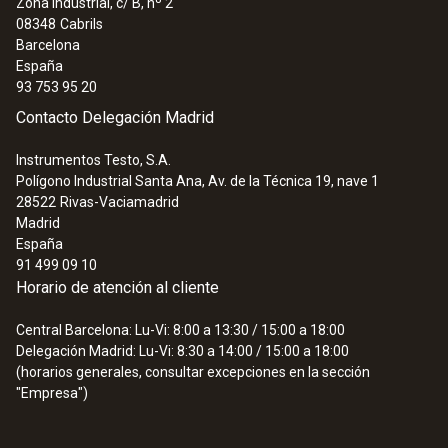
Zona Industrial, c/ B, nº 2
08348
Cabrils
Barcelona
España
93 753 95 20
Contacto Delegación Madrid
Instrumentos Testo, S.A.
Polígono Industrial Santa Ana, Av. de la Técnica 19, nave 1
28522
Rivas-Vaciamadrid
Madrid
España
:
0563 4403
91 499 09 10
Set de molinete de 100 mm testo 440
Horario de atención al cliente
con Bluetooth®
802,23 €
Central Barcelona: Lu-Vi: 8:00 a 13:30 / 15:00 a 18:00
970,70 €
Delegación Madrid: Lu-Vi: 8:30 a 14:00 / 15:00 a 18:00
(horarios generales, consultar excepciones en la sección
"Empresa")