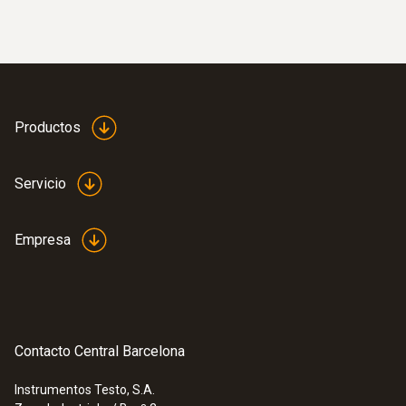
Productos
Servicio
Empresa
:
0563 4400
Set de hilo caliente testo 440
609,00 €
736,89 €
Contacto Central Barcelona
Instrumentos Testo, S.A.